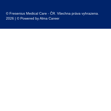
Navštivte naše mediální centrum
© Fresenius Medical Care - ČR. Všechna práva vyhrazena.
2026 | © Powered by
Alma Career
Nahlásit nezákonný obsah
Nastavení cookies
Transparentnost
Reklama na portálech Alma Career
Zásady ochrany soukromí
Podmínky používání
© Alma Career Czechia s.r.o. Vizuální podoba webové stránky může být
rovněž předmětem autorských práv třetích stran
Webovou stránku stránku pro klienta vytvořila a provozuje Alma Career