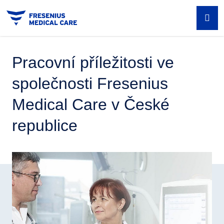
Úvodní stránka
Pracovní příležitosti ve
Zpět
Pacienti a jejich rodiny
společnosti Fresenius
Medical Care v České
O nás
Odborná veřejnost
republice
Mediální centrum
O nás - přehled
O nás
Fresenius Medical Care v České
republice
Kontakty
Profil společnosti